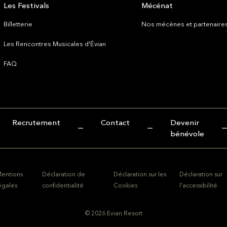
Les Festivals
Mécénat
Billetterie
Nos mécènes et partenaire
Les Rencontres Musicales d'Évian
FAQ
Recrutement
Contact
Devenir
bénévole
entions
Déclaration de
Déclaration sur les
Déclaration sur
égales
confidentialité
Cookies
l'accessibilité
© 2026 Evian Resort