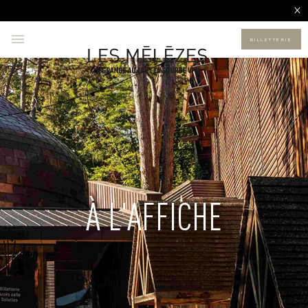
Rencontres Musicales d'Évian 2026 :
la billetterie est ouverte.
BILLETTERIE
À L'AFFICHE