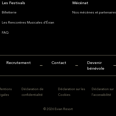
Les Festivals
Mécénat
Billetterie
Nos mécènes et partenaire
Les Rencontres Musicales d'Évian
FAQ
Recrutement
Contact
Devenir
bénévole
entions
Déclaration de
Déclaration sur les
Déclaration sur
égales
confidentialité
Cookies
l'accessibilité
© 2026 Evian Resort